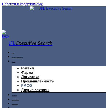
Перейти к содержимому
JFL
Executive Search
О нас
Подход и Преимущества
Отрасли
Ритейл
Фарма
Логистика
Промышленность
FMCG
Другие секторы
JFL x Hogan
Где мы работаем
Наша команда